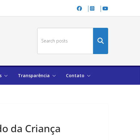
Buscar
no
site
s
Transparência
Contato
do da Criança