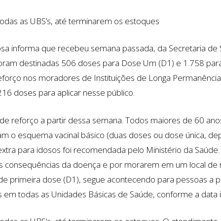
todas as UBS’s, até terminarem os estoques
osa informa que recebeu semana passada, da Secretaria de
oram destinadas 506 doses para Dose Um (D1) e 1.758 para 
 reforço nos moradores de Instituições de Longa Permanência
16 doses para aplicar nesse público.
 de reforço a partir dessa semana. Todos maiores de 60 anos
m o esquema vacinal básico (duas doses ou dose única, dep
tra para idosos foi recomendada pelo Ministério da Saúde. E
 às consequências da doença e por morarem em um local de ma
 de primeira dose (D1), segue acontecendo para pessoas a pa
em todas as Unidades Básicas de Saúde, conforme a data i