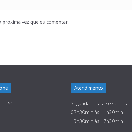
a próxima vez que eu comentar.
fone
Atendimento
511-5100
Segunda-feira à sexta-feira:
07h30min às 11h30min
13h30min às 17h30min