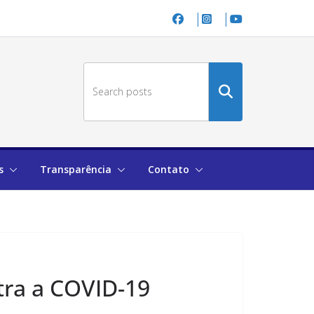
Buscar
no
site
s
Transparência
Contato
tra a COVID-19